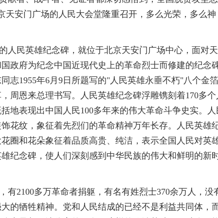
的北京天安门广场的人民大会堂隆重召开，多么光荣，多么神
人民英雄纪念碑，就位于北京天安门广场中心，面对天
和国政府为纪念中国近现代史上的革命烈士而修建的纪念
志1955年6月9日所题写的"人民英雄永垂不朽"八个金
，周恩来总理书写。人民英雄纪念碑浮雕镌刻着170多个
括地表现出中国人民100多年来的伟大革命斗争史实。人
装饰花纹，象征着先烈们的革命精神万年长存。人民英雄
大花圈和花朵象征着品质高贵、纯洁，表示全国人民对英
英雄纪念碑，使人们深刻感到中华民族的伟大和鲜明的新
2100多万革命者捐躯，有名有姓烈士370余万人，没
强大的牺牲精神。党和人民结成的已经不是利益共同体，