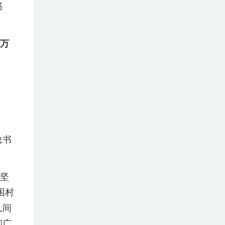
书
万
总书
坚
困村
人间
和广