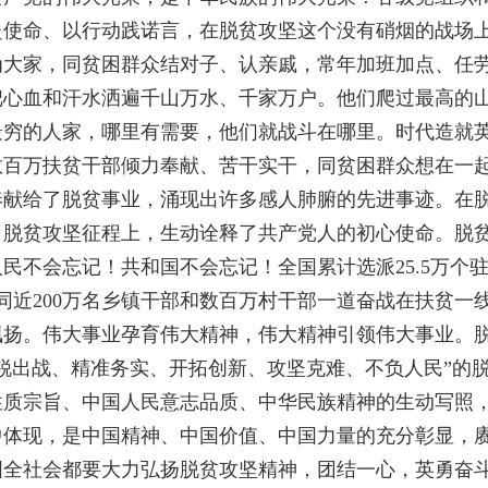
赴使命、以行动践诺言，在脱贫攻坚这个没有硝烟的战场
为大家，同贫困群众结对子、认亲戚，常年加班加点、任
把心血和汗水洒遍千山万水、千家万户。他们爬过最高的
最穷的人家，哪里有需要，他们就战斗在哪里。时代造就
数百万扶贫干部倾力奉献、苦干实干，同贫困群众想在一
奉献给了脱贫事业，涌现出许多感人肺腑的先进事迹。在
在了脱贫攻坚征程上，生动诠释了共产党人的初心使命。脱
民不会忘记！共和国不会忘记！全国累计选派25.5万个
同近200万名乡镇干部和数百万村干部一道奋战在扶贫一
飘扬。伟大事业孕育伟大精神，伟大精神引领伟大事业。
锐出战、精准务实、开拓创新、攻坚克难、不负人民”的
性质宗旨、中国人民意志品质、中华民族精神的生动写照
中体现，是中国精神、中国价值、中国力量的充分彰显，
国全社会都要大力弘扬脱贫攻坚精神，团结一心，英勇奋