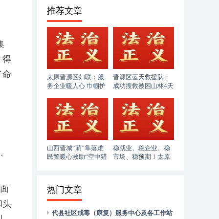
推荐文章
集
，得
了命
太原晋源区妇联：服
晋源区蓝天救援队：
务企业暖人心 巾帼护
成功搜救被困山林4天
企助发展
的86岁老人
山西晋城“萌”隼落难
稳就业、稳企业、稳
者、
民警暖心救助“空中猎
市场、稳预期！太原
手”
市人社局奋力答好“十
五五”开局民生答卷
面
热门文章
和头
代县社区戒毒（康复）服务中心及各工作站