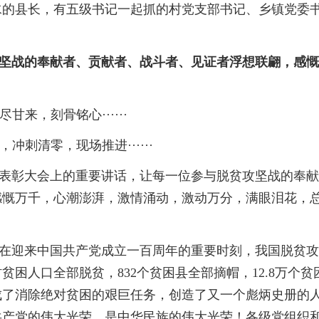
水的县长，有五级书记一起抓的村党支部书记、乡镇党委
战的奉献者、贡献者、战斗者、见证者浮想联翩，感慨
来，刻骨铭心······
刺清零，现场推进······
彰大会上的重要讲话，让每一位参与脱贫攻坚战的奉献
感慨万千，心潮澎湃，激情涌动，激动万分，满眼泪花，
迎来中国共产党成立一百周年的重要时刻，我国脱贫攻
贫困人口全部脱贫，832个贫困县全部摘帽，12.8万个贫
成了消除绝对贫困的艰巨任务，创造了又一个彪炳史册的
共产党的伟大光荣，是中华民族的伟大光荣！各级党组织