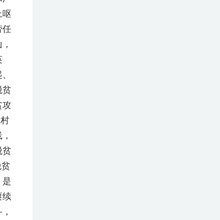
上呕
劳任
山，
英
起、
脱贫
贫攻
驻村
线，
脱贫
脱贫
，是
赓续
斗，