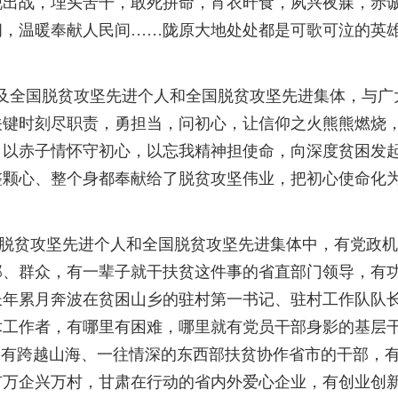
锐出战，埋头苦干，敢死拼命，宵衣旰食，夙兴夜寐，赤
间，温暖奉献人民间……陇原大地处处都是可歌可泣的英
全国脱贫攻坚先进个人和全国脱贫攻坚先进集体，与广
关键时刻尽职责，勇担当，问初心，让信仰之火熊熊燃烧
，以赤子情怀守初心，以忘我精神担使命，向深度贫困发
整颗心、整个身都奉献给了脱贫攻坚伟业，把初心使命化
贫攻坚先进个人和全国脱贫攻坚先进集体中，有党政机
部、群众，有一辈子就干扶贫这件事的省直部门领导，有
长年累月奔波在贫困山乡的驻村第一书记、驻村工作队队
术工作者，有哪里有困难，哪里就有党员干部身影的基层
，有跨越山海、一往情深的东西部扶贫协作省市的干部，
有万企兴万村，甘肃在行动的省内外爱心企业，有创业创