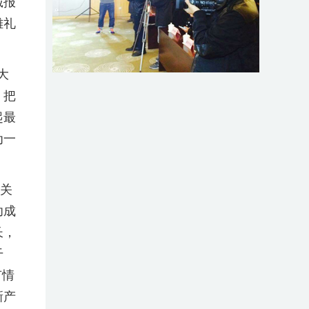
诚报
雄礼
大
，把
起最
为一
关
功成
长，
干
有情
新产