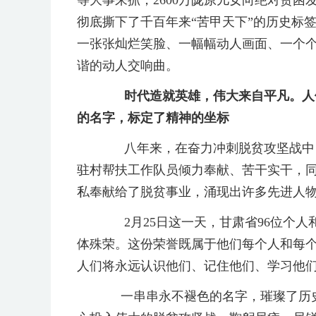
等大事来抓，2600万陇原儿女向绝对贫
彻底撕下了千百年来“苦甲天下”的历史标
一张张灿烂笑脸、一幅幅动人画面、一个
谐的动人交响曲。
时代造就英雄，伟大来自平凡。人们
的名字，标定了精神的坐标
八年来，在奋力冲刺脱贫攻坚战中，甘肃
驻村帮扶工作队员倾力奉献、苦干实干，
私奉献给了脱贫事业，涌现出许多先进人
2月25日这一天，甘肃省96位个人
体殊荣。这份荣誉既属于他们每个人和每
人们将永远认识他们、记住他们、学习他
一串串永不褪色的名字，璀璨了历史