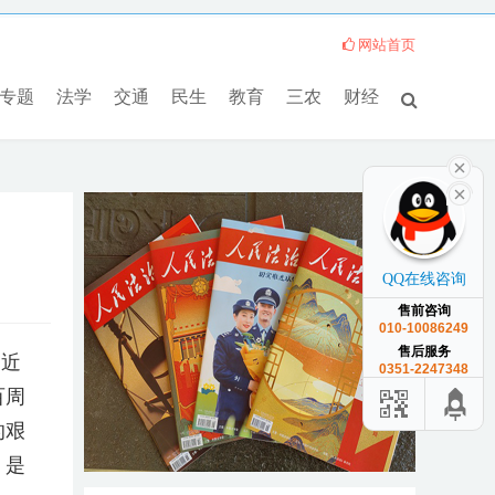
网站首页
专题
法学
交通
民生
教育
三农
财经
QQ在线咨询
售前咨询
010-10086249
售后服务
习近
0351-2247348
百周
的艰
，是