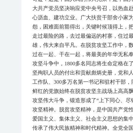
大共产党员坚决响应党中央号召，以热血
心沥血、建功立业。广大扶贫干部舍小家
怨，困难面前豁得出，关键时候顶得上，
走过最险的路，去过最偏远的村寨，住过
雄，伟大来自平凡。在脱贫攻坚工作中，
过在一起、干在一起，将最美的年华无私
攻坚斗争中，1800多名同志将生命定格
坚殉职人员的付出和贡献彪炳史册，党和人
工作队、300多万名第一书记和驻村干部，
鲜红的党旗始终在脱贫攻坚主战场上高高
攻坚伟大斗争，锻造形成了“上下同心、尽
攻坚精神。脱贫攻坚精神，是中国共产党
爱国主义、集体主义、社会主义思想的集
传承了伟大民族精神和时代精神。全党全