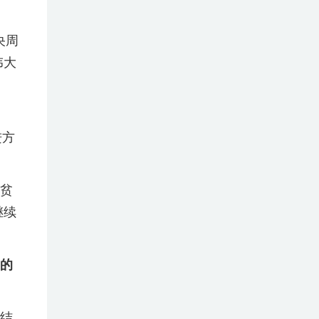
央周
伟大
进方
贫
继续
的
结