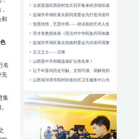
利，
多元帮扶显成效
太原晋源区西邵村首次召开集体经济组织成
地，
员大会
盐城市亭湖区黄尖新同居委会为打造河道环
会和
境整治和乡村治理起到了一定的引领作用
笔墨传情，艺贯中西——孙泳新的艺术人生
与卓越成就
宋才发教授发表《宪法对中华民族共同体建
色
设的价值论析》论文
盐城市亭湖区黄尖指南村委会为河道环境整
治营造了良好的氛围和乡村治理起到了一定的
正义之士——王峰
引领作用
山西晋中市和顺县煤矿分类名单！
万名
让千年晋祠历史可触、文明可感、讲解有韵
华无
山西省河津市阳村街道社区卫生服务中心为
辖区老年人、慢病免费体检
进集
雄。
之