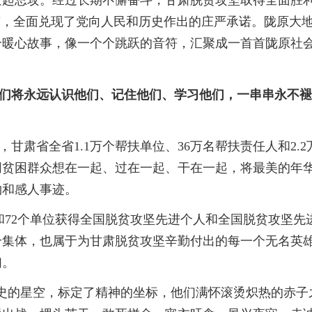
困发起总攻。经过长期不懈奋斗，甘肃脱贫攻坚取得全面胜
签，全面兑现了党向人民和历史作出的庄严承诺。陇原大
个暖心故事，像一个个跳跃的音符，汇聚成一首首陇原社
将永远认识他们、记住他们、学习他们，一串串永不褪
省全省1.1万个帮扶单位、36万名帮扶责任人和2.2
同贫困群众想在一起、过在一起、干在一起，将最美的年
物和感人事迹。
和72个单位获得全国脱贫攻坚先进个人和全国脱贫攻坚先
个集体，也属于为甘肃脱贫攻坚辛勤付出的每一个无名英
们。
的星空，标定了精神的坐标，他们满怀滚烫炽热的赤子