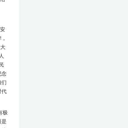
安
碑，
箔大
人
民
纪念
雄们
时代
有极
而是