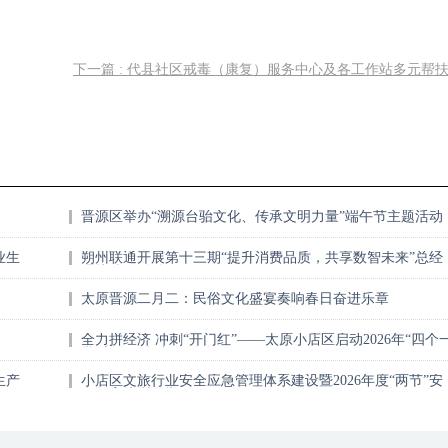
下一篇 : 代县社区戒毒（康复）服务中心及各工作站多元帮
晋源区举办“溯源台骀文化、传承文明力量”端午节主题活动
业生
朔州联通开展第十三期“提升消费品质，共享数智未来”总经
理接待日活动
太原晋源二月二：民俗文化盛宴奏响春日奋进乐章
全力拼经济 冲刺“开门红”——太原小店区启动2026年“四个
批”入企服务专项活动
生产
小店区文旅行业安全应急管理体系建设暨2026年度“两节”安
全教育培训会举行