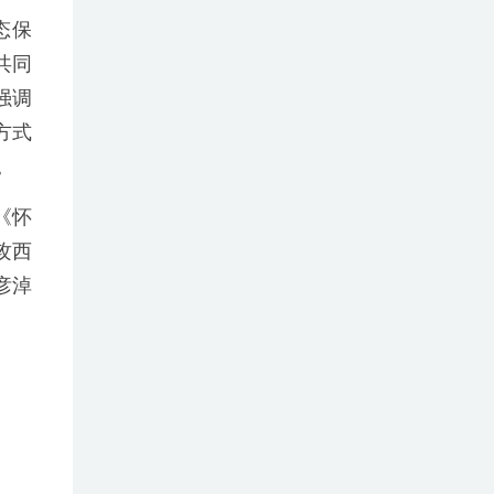
态保
共同
强调
方式
。
《怀
攻西
彦淖