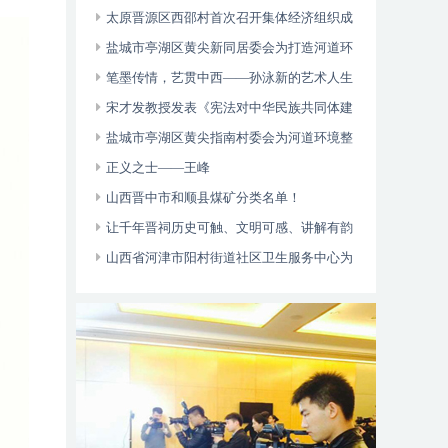
多元帮扶显成效
太原晋源区西邵村首次召开集体经济组织成
员大会
盐城市亭湖区黄尖新同居委会为打造河道环
境整治和乡村治理起到了一定的引领作用
笔墨传情，艺贯中西——孙泳新的艺术人生
与卓越成就
宋才发教授发表《宪法对中华民族共同体建
设的价值论析》论文
盐城市亭湖区黄尖指南村委会为河道环境整
治营造了良好的氛围和乡村治理起到了一定的
正义之士——王峰
引领作用
山西晋中市和顺县煤矿分类名单！
让千年晋祠历史可触、文明可感、讲解有韵
山西省河津市阳村街道社区卫生服务中心为
辖区老年人、慢病免费体检