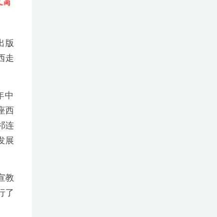
出版
西走
年中
座西
祁连
发展
宣教
行了