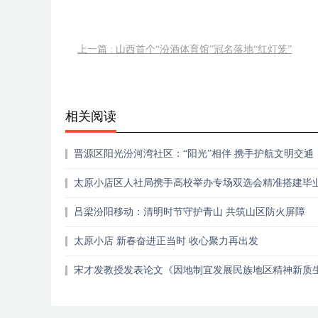
上一篇 : 山西首个“汾酒体育馆”冠名落地“红灯笼”
相关阅读
晋源区阳光汾河湾社区：“阳光”相伴 携手护航文明交通
太原小店区人社局携手高校举办专场双选会精准搭建毕
就业桥梁
吕梁汾阳移动：清明时节守护青山 共筑山区防火屏障
太原小店 新春奋进正当时 收心聚力再出发
宋才发教授发表论文《因地制宜发展民族地区精神新质
力》