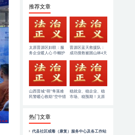
推荐文章
太原晋源区妇联：服
晋源区蓝天救援队：
务企业暖人心 巾帼护
成功搜救被困山林4天
企助发展
的86岁老人
山西晋城“萌”隼落难
稳就业、稳企业、稳
民警暖心救助“空中猎
市场、稳预期！太原
手”
市人社局奋力答好“十
五五”开局民生答卷
热门文章
代县社区戒毒（康复）服务中心及各工作站