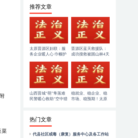
推荐文章
太原晋源区妇联：服
晋源区蓝天救援队：
务企业暖人心 巾帼护
成功搜救被困山林4天
企助发展
的86岁老人
山西晋城“萌”隼落难
稳就业、稳企业、稳
附
民警暖心救助“空中猎
市场、稳预期！太原
手”
市人社局奋力答好“十
五五”开局民生答卷
热门文章
饭菜
代县社区戒毒（康复）服务中心及各工作站