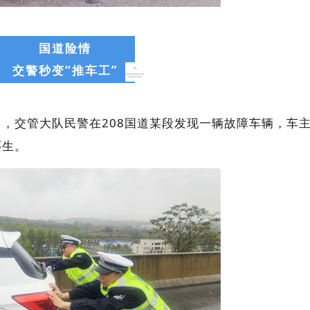
国道险情
交警秒变“推车工”
11日，交管大队民警在208国道某段发现一辆故障车辆，车
环生。