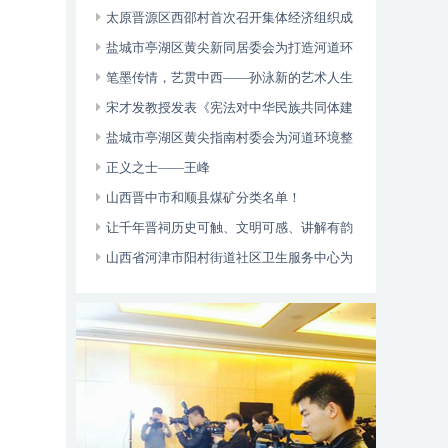
多元帮扶显成效
太原晋源区西邵村首次召开集体经济组织成
员大会
盐城市亭湖区黄尖新同居委会为打造河道环
境整治和乡村治理起到了一定的引领作用
笔墨传情，艺贯中西——孙泳新的艺术人生
与卓越成就
宋才发教授发表《宪法对中华民族共同体建
设的价值论析》论文
盐城市亭湖区黄尖指南村委会为河道环境整
治营造了良好的氛围和乡村治理起到了一定的
正义之士——王峰
引领作用
山西晋中市和顺县煤矿分类名单！
让千年晋祠历史可触、文明可感、讲解有韵
山西省河津市阳村街道社区卫生服务中心为
辖区老年人、慢病免费体检