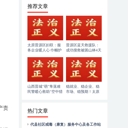
推荐文章
太原晋源区妇联：服
晋源区蓝天救援队：
务企业暖人心 巾帼护
成功搜救被困山林4天
企助发展
的86岁老人
山西晋城“萌”隼落难
稳就业、稳企业、稳
民警暖心救助“空中猎
市场、稳预期！太原
手”
市人社局奋力答好“十
五五”开局民生答卷
产责
热门文章
代县社区戒毒（康复）服务中心及各工作站