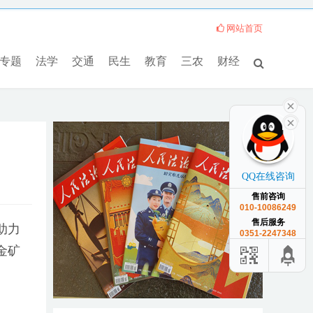
网站首页
专题
法学
交通
民生
教育
三农
财经
QQ在线咨询
售前咨询
010-10086249
售后服务
助力
0351-2247348
金矿