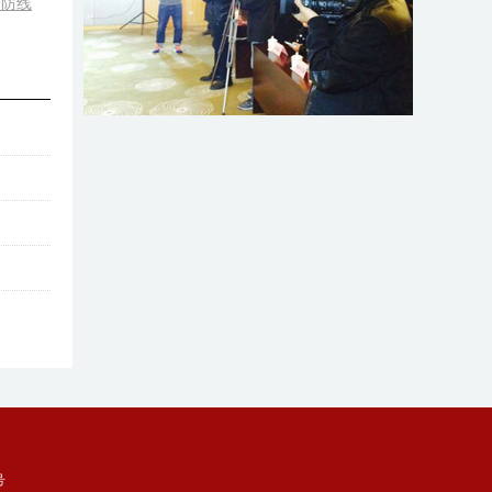
全防线
号