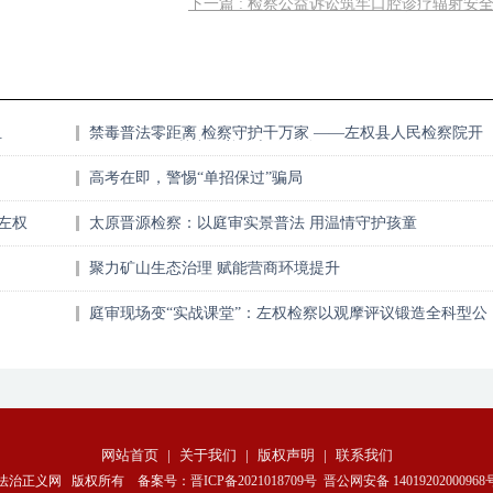
下一篇 : 检察公益诉讼筑牢口腔诊疗辐射安
组
禁毒普法零距离 检察守护千万家 ——左权县人民检察院开
展“6·26”国际禁毒日普法宣传活动
高考在即，警惕“单招保过”骗局
中左权
太原晋源检察：以庭审实景普法 用温情守护孩童
聚力矿山生态治理 赋能营商环境提升
庭审现场变“实战课堂”：左权检察以观摩评议锻造全科型公
诉尖兵
网站首页
|
关于我们
|
版权声明
|
联系我们
法治正义网 版权所有 备案号：
晋ICP备2021018709号
晋公网安备 14019202000968