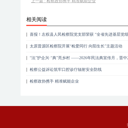
上一篇 : 检察政协携手 精准赋能企业
相关阅读
喜报！左权县人民检察院党支部荣获 “全省先进基层党
织”称号
太原晋源区检察院开展“检爱同行 向阳生长”主题活动
“法”护企兴·“典”亮乡村 ——2026年民法典宣传月，晋
民事检察在行动
检察公益诉讼筑牢口腔诊疗辐射安全防线
检察政协携手 精准赋能企业