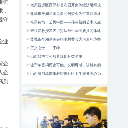
推进
多元帮扶显成效
太原晋源区西邵村首次召开集体经济组织成
求，
员大会
盐城市亭湖区黄尖新同居委会为打造河道环
规守
境整治和乡村治理起到了一定的引领作用
笔墨传情，艺贯中西——孙泳新的艺术人生
与卓越成就
宋才发教授发表《宪法对中华民族共同体建
设的价值论析》论文
盐城市亭湖区黄尖指南村委会为河道环境整
企业
治营造了良好的氛围和乡村治理起到了一定的
正义之士——王峰
引领作用
山西晋中市和顺县煤矿分类名单！
沉企
让千年晋祠历史可触、文明可感、讲解有韵
入企
山西省河津市阳村街道社区卫生服务中心为
高质
辖区老年人、慢病免费体检