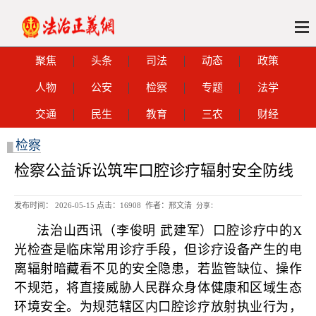
聚焦
头条
司法
动态
政策
人物
公安
检察
专题
法学
交通
民生
教育
三农
财经
检察
█
检察公益诉讼筑牢口腔诊疗辐射安全防线
发布时间： 2026-05-15 点击：
16908 作者：邢文清
分享：
法治山西讯（李俊明 武建军）口腔诊疗中的X
光检查是临床常用诊疗手段，但诊疗设备产生的电
离辐射暗藏看不见的安全隐患，若监管缺位、操作
不规范，将直接威胁人民群众身体健康和区域生态
环境安全。为规范辖区内口腔诊疗放射执业行为，